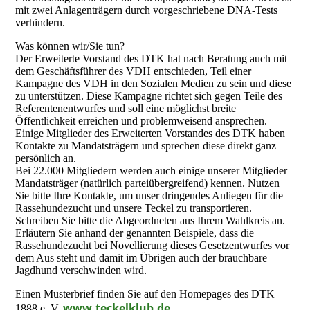
mit zwei Anlagenträgern durch vorgeschriebene DNA-Tests
verhindern.
Was können wir/Sie tun?
Der Erweiterte Vorstand des DTK hat nach Beratung auch mit
dem Geschäftsführer des VDH entschieden, Teil einer
Kampagne des VDH in den Sozialen Medien zu sein und diese
zu unterstützen. Diese Kampagne richtet sich gegen Teile des
Referentenentwurfes und soll eine möglichst breite
Öffentlichkeit erreichen und problemweisend ansprechen.
Einige Mitglieder des Erweiterten Vorstandes des DTK haben
Kontakte zu Mandatsträgern und sprechen diese direkt ganz
persönlich an.
Bei 22.000 Mitgliedern werden auch einige unserer Mitglieder
Mandatsträger (natürlich parteiübergreifend) kennen. Nutzen
Sie bitte Ihre Kontakte, um unser dringendes Anliegen für die
Rassehundezucht und unsere Teckel zu transportieren.
Schreiben Sie bitte die Abgeordneten aus Ihrem Wahlkreis an.
Erläutern Sie anhand der genannten Beispiele, dass die
Rassehundezucht bei Novellierung dieses Gesetzentwurfes vor
dem Aus steht und damit im Übrigen auch der brauchbare
Jagdhund verschwinden wird.
Einen Musterbrief finden Sie auf den Homepages des DTK
www.teckelklub.de
1888 e. V.