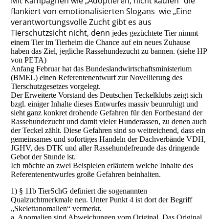
Mit Kampagnen wie „Adoptieren, nicht kaufen“ die
flankiert von emotionalisierten Slogans wie „Eine
verantwortungsvolle Zucht gibt es aus
Tierschutzsicht nicht, denn
jedes gezüchtete Tier nimmt
einem Tier im Tierheim die Chance auf ein neues Zuhause
haben das Ziel, jegliche Rassehundezucht zu bannen. (siehe HP
von PETA)
Anfang Februar hat das Bundeslandwirtschaftsministerium
(BMEL) einen Referentenentwurf zur Novellierung des
Tierschutzgesetzes vorgelegt.
Der Erweiterte Vorstand des Deutschen Teckelklubs zeigt sich
bzgl. einiger Inhalte dieses Entwurfes massiv beunruhigt und
sieht ganz konkret drohende Gefahren für den Fortbestand der
Rassehundezucht und damit vieler Hunderassen, zu denen auch
der Teckel zählt. Diese Gefahren sind so weitreichend, dass ein
gemeinsames und sofortiges Handeln der Dachverbände VDH,
JGHV, des DTK und aller Rassehundefreunde das dringende
Gebot der Stunde ist.
Ich möchte an zwei Beispielen erläutern welche Inhalte des
Referentenentwurfes große Gefahren beinhalten.
1) § 11b TierSchG definiert die sogenannten
Qualzuchtmerkmale neu. Unter Punkt 4 ist dort der Begriff
„Skelettanomalien“ vermerkt.
a. Anomalien sind Abweichungen vom Original. Das Original