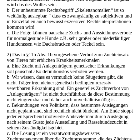
wird das des Wolfes sein.
b. Der unbestimmte Rechtsbegriff „Skelettanomalien“ ist so
weitläufig auslegbar, “ dass es zwangsläufig zu subjektiven und
in Einzelfällen auch bewusst exzessiven Rechtsinterpretationen
kommen wird.
c. Die Folge können pauschale Zucht- und Ausstellungsverbote
für normalgesunde Hunde z.B. sehr großer oder niederläufiger
Hunderassen wie Dachsbracken oder Teckel sein.
2) Das in §11b Abs. 1b vorgesehene Verbot zum Zuchteinsatz
von Tieren mit erblichen Krankheitsmerkmalen
a. Eine Zucht mit Anlagenträgern genetischer Erkrankungen
soll pauschal also definitionslos verboten werden.
b. Wir wissen, dass es vermutlich keine Säugetiere gibt, die
nicht Träger irgendeiner genetisch bedingten rezessiv
vererbbaren Erkrankung sind. Ein generelles Zuchtverbot von
„Anlagenträgern“ ist nicht durchführbar, da diese Bestimmung
nicht eingrenzbar und daher auch unverhältnismäßig ist.
c. Bekundungen von Politikern, dass bestimmte Auslegungen
nicht geplant sind, sind rechtlich nicht bindend. Am Ende stoppt
jeder entsprechend motivierte Amtsveterinär durch Auslegung
nach seinem Gusto jede Ausstellung und Rassehundezucht in
seinem Zuständigkeitsgebiet.
c. Die Lösung ist ein verantwortungsbewusstes
Zuchtmanagement über die Zuchtprogramme, die das Züchtens