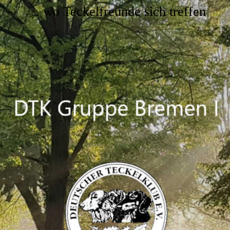
. wo Teckelfreunde sich treffen
..